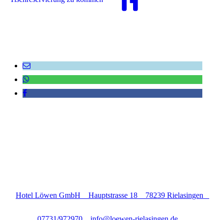
Hotel Löwen GmbH Hauptstrasse 18 78239 Rielasingen
07731/972970 info@loewen-rielasingen.de